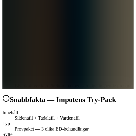
Biverkningar kan förekomma med samtliga ingående preparat
Snabbfakta —
Impotens Try-Pack
Innehåll
Sildenafil + Tadalafil + Vardenafil
Typ
Provpaket — 3 olika ED-behandlingar
Syfte