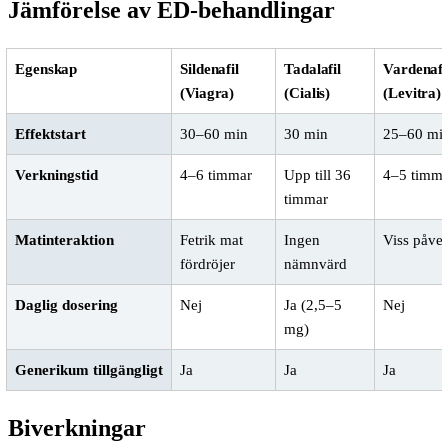
Jämförelse av ED-behandlingar
Egenskap
Sildenafil
Tadalafil
Vardenafi
(Viagra)
(Cialis)
(Levitra)
Effektstart
30–60 min
30 min
25–60 mi
Verkningstid
4–6 timmar
Upp till 36
4–5 timm
timmar
Matinteraktion
Fetrik mat
Ingen
Viss påve
fördröjer
nämnvärd
Daglig dosering
Nej
Ja (2,5–5
Nej
mg)
Generikum tillgängligt
Ja
Ja
Ja
Biverkningar