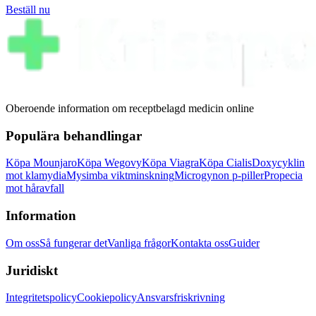
Beställ nu
Oberoende information om receptbelagd medicin online
Populära behandlingar
Köpa Mounjaro
Köpa Wegovy
Köpa Viagra
Köpa Cialis
Doxycyklin
mot klamydia
Mysimba viktminskning
Microgynon p-piller
Propecia
mot håravfall
Information
Om oss
Så fungerar det
Vanliga frågor
Kontakta oss
Guider
Juridiskt
Integritetspolicy
Cookiepolicy
Ansvarsfriskrivning