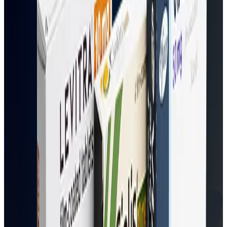
4
/
5
Impotens Try Pack låter dig testa tre olika behandlingar mot erektil
dysfunktion för att hitta den som fungerar bäst för dig.
Från 1645 kr