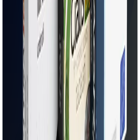
Beställ nu
via
euroClinix
Fördelar