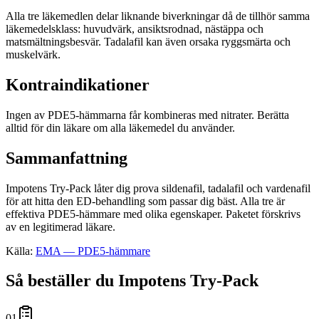
Alla tre läkemedlen delar liknande biverkningar då de tillhör samma
läkemedelsklass: huvudvärk, ansiktsrodnad, nästäppa och
matsmältningsbesvär. Tadalafil kan även orsaka ryggsmärta och
muskelvärk.
Kontraindikationer
Ingen av PDE5-hämmarna får kombineras med nitrater. Berätta
alltid för din läkare om alla läkemedel du använder.
Sammanfattning
Impotens Try-Pack låter dig prova sildenafil, tadalafil och vardenafil
för att hitta den ED-behandling som passar dig bäst. Alla tre är
effektiva PDE5-hämmare med olika egenskaper. Paketet förskrivs
av en legitimerad läkare.
Källa:
EMA — PDE5-hämmare
Så beställer du
Impotens Try-Pack
01