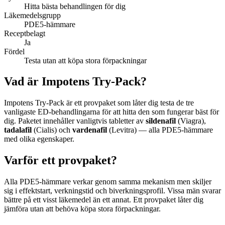
Hitta bästa behandlingen för dig
Läkemedelsgrupp
PDE5-hämmare
Receptbelagt
Ja
Fördel
Testa utan att köpa stora förpackningar
Vad är Impotens Try-Pack?
Impotens Try-Pack är ett provpaket som låter dig testa de tre
vanligaste ED-behandlingarna för att hitta den som fungerar bäst för
dig. Paketet innehåller vanligtvis tabletter av
sildenafil
(Viagra),
tadalafil
(Cialis) och
vardenafil
(Levitra) — alla PDE5-hämmare
med olika egenskaper.
Varför ett provpaket?
Alla PDE5-hämmare verkar genom samma mekanism men skiljer
sig i effektstart, verkningstid och biverkningsprofil. Vissa män svarar
bättre på ett visst läkemedel än ett annat. Ett provpaket låter dig
jämföra utan att behöva köpa stora förpackningar.